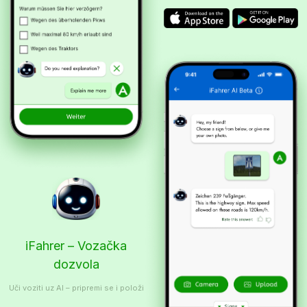
iFahrer – Vozačka
dozvola
Uči voziti uz AI – pripremi se i položi