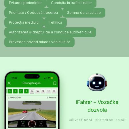
Evitarea pericolelor
Conduita în traficul rutier
Prioritate / Cedează trecerea
Semne de circulație
Protecția mediului
Tehnică
Autorizarea și dreptul de a conduce autovehicule
Prevederi privind rularea vehiculelor
iFahrer – Vozačka
dozvola
Uči voziti uz AI – pripremi se i položi