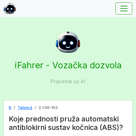
iFahrer - Vozačka dozvola
Priprema uz AI
B
Tehnică
2.7.06-103
Koje prednosti pruža automatski
antiblokirni sustav kočnica (ABS)?