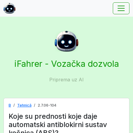
iFahrer - Vozačka dozvola
Priprema uz AI
B
Tehnică
2.7.06-104
Koje su prednosti koje daje
automatski antiblokirni sustav
kočnica (ABS)?