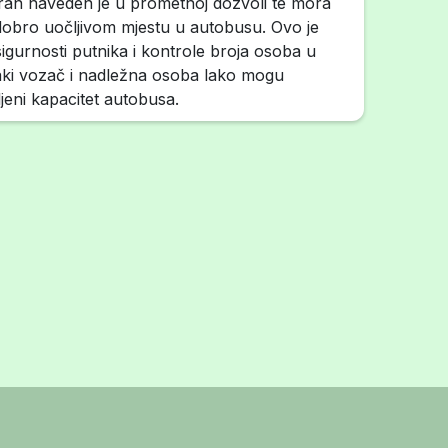
iran naveden je u prometnoj dozvoli te mora
a dobro uočljivom mjestu u autobusu. Ovo je
igurnosti putnika i kontrole broja osoba u
aki vozač i nadležna osoba lako mogu
ljeni kapacitet autobusa.