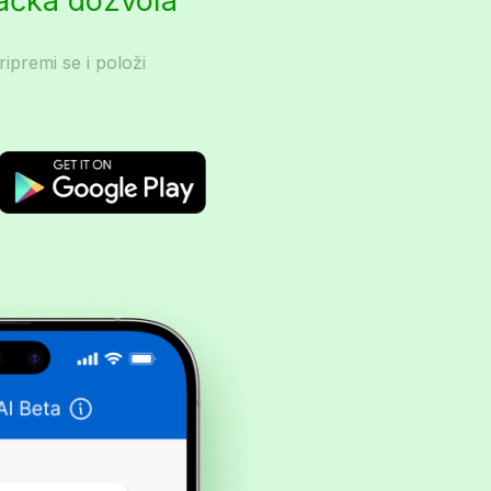
začka dozvola
ripremi se i položi