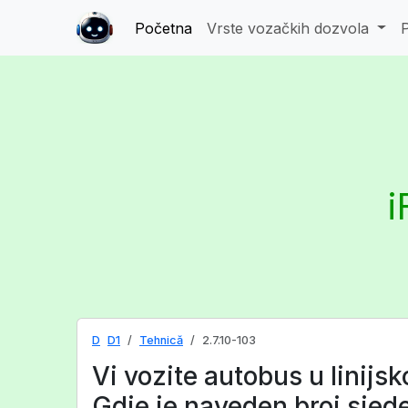
Početna
Vrste vozačkih dozvola
i
D
D1
Tehnică
2.7.10-103
Vi vozite autobus u linijs
Gdje je naveden broj sjede