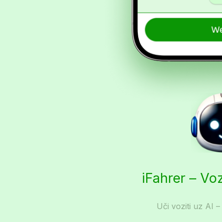
iFahrer – Vo
Uči voziti uz AI –