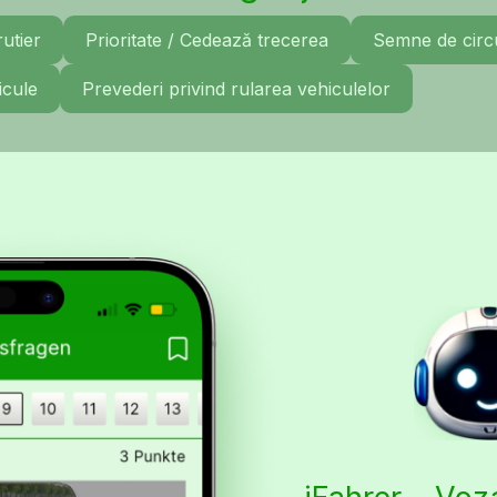
rutier
Prioritate / Cedează trecerea
Semne de circu
icule
Prevederi privind rularea vehiculelor