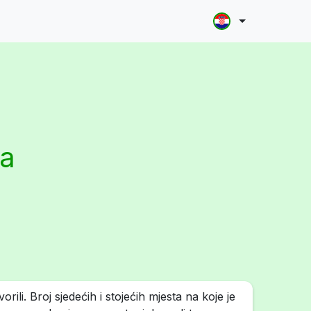
la
rili. Broj sjedećih i stojećih mjesta na koje je