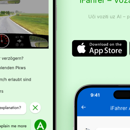
iFahrer – Vo
Uči voziti uz AI – p