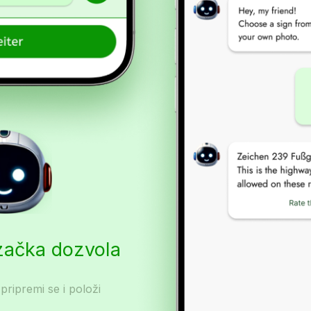
začka dozvola
 pripremi se i položi