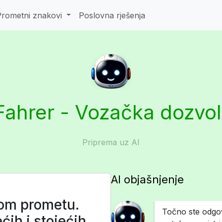
Prometni znakovi
Poslovna rješenja
Fahrer - Vozačka dozvo
Priprema uz AI
AI objašnjenje
kom prometu.
Točno ste odgovo
ćih i stojećih