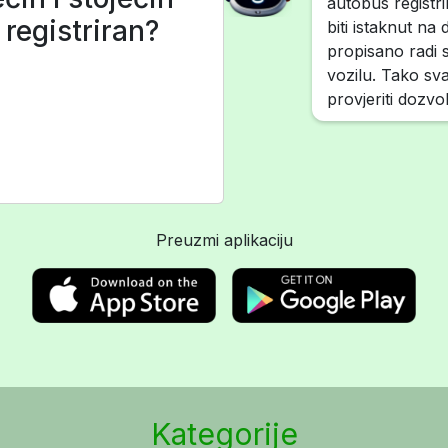
autobus registr
 registriran?
biti istaknut n
propisano radi s
vozilu. Tako sv
provjeriti dozvo
Preuzmi aplikaciju
Kategorije