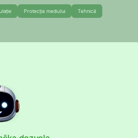
lație
Protecția mediului
Tehnică