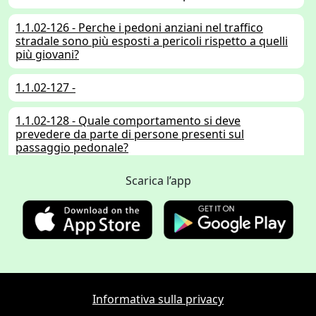
1.1.02-126 - Perche i pedoni anziani nel traffico
stradale sono più esposti a pericoli rispetto a quelli
più giovani?
1.1.02-127 -
1.1.02-128 - Quale comportamento si deve
prevedere da parte di persone presenti sul
passaggio pedonale?
1.1.02-129 - Se un pedone munito di un bastone
Scarica l’app
bianco vuole attraversare la carreggiata davanti a
noi come ci si deve comportare?
1.1.02-130-M - Che cosa si deve prevedere?
1.1.02-131 - Che cosa si deve prevedere?
Informativa sulla privacy
1.1.02-132 - Come valutate la situazione?