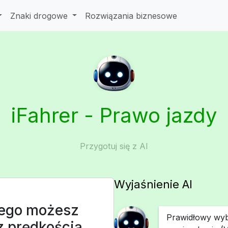
Znaki drogowe
Rozwiązania biznesowe
iFahrer - Prawo jazdy
Przygotuj się z AI
Wyjaśnienie AI
wego możesz
Prawidłowy wyb
z prędkością