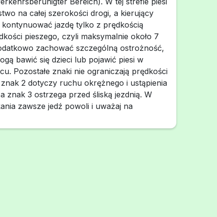
rkehrsberuhigter Bereich). W tej strefie piesi
two na całej szerokości drogi, a kierujący
kontynuować jazdę tylko z prędkością
dkości pieszego, czyli maksymalnie około 7
odatkowo zachować szczególną ostrożność,
gą bawić się dzieci lub pojawić piesi w
u. Pozostałe znaki nie ograniczają prędkości
 znak 2 dotyczy ruchu okrężnego i ustąpienia
a znak 3 ostrzega przed śliską jezdnią. W
kania zawsze jedź powoli i uważaj na