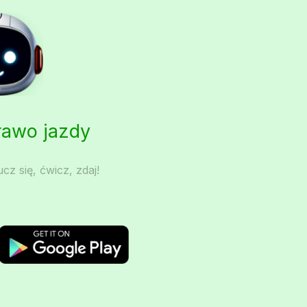
Prawo jazdy
cz się, ćwicz, zdaj!