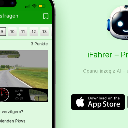
iFahrer – 
Opanuj jazdę z AI – u