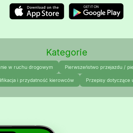
Kategorie
nie w ruchu drogowym
Pierwszeństwo przejazdu / p
ifikacja i przydatność kierowców
Przepisy dotyczące