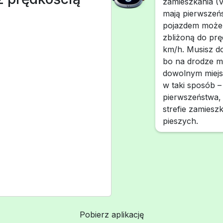
zamieszkania (Ve
mają pierwszeńs
pojazdem może 
zbliżoną do prę
km/h. Musisz d
bo na drodze mo
dowolnym miejsc
w taki sposób –
pierwszeństwa, 
strefie zamiesz
pieszych.
Pobierz aplikację