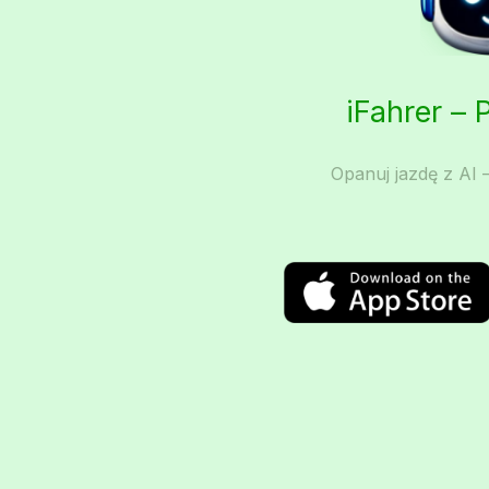
iFahrer – 
Opanuj jazdę z AI –