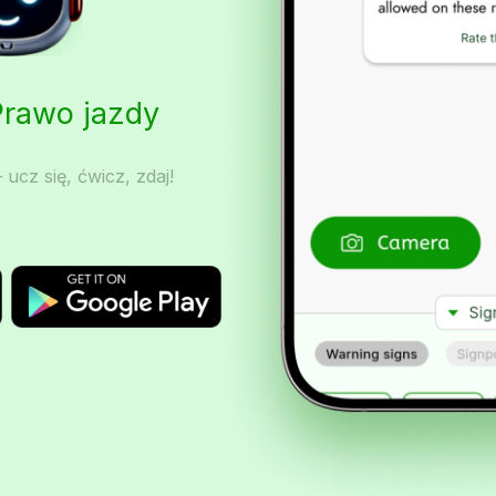
Prawo jazdy
 ucz się, ćwicz, zdaj!