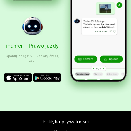
iFahrer – Prawo jazdy
Opanuj jazdę z AI – ucz się, ćwicz,
zdaj!
Polityka prywatności