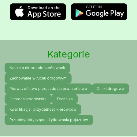
Kategorie
Nauka o niebezpieczeństwach
Zachowanie w ruchu drogowym
Pierwszeństwo przejazdu / pierwszeństwo
Znaki drogowe
Ochrona środowiska
Technika
Kwalifikacja i przydatność kierowców
Przepisy dotyczące użytkowania pojazdów