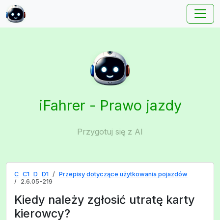
iFahrer - Prawo jazdy
Przygotuj się z AI
C
C1
D
D1
Przepisy dotyczące użytkowania pojazdów
2.6.05-219
Kiedy należy zgłosić utratę karty
kierowcy?