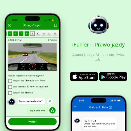
iFahrer – Prawo jazdy
Opanuj jazdę z AI – ucz się, ćwicz,
zdaj!