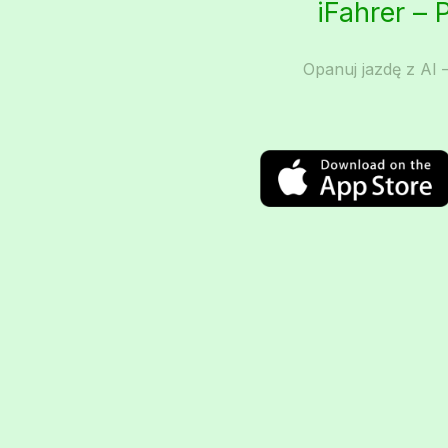
iFahrer – 
Opanuj jazdę z AI –