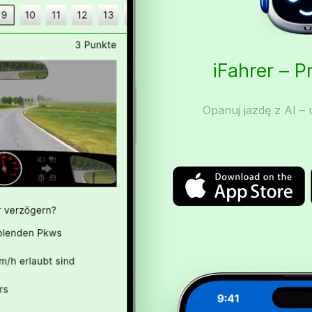
iFahrer – 
Opanuj jazdę z AI – u