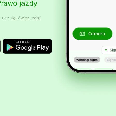
Prawo jazdy
 ucz się, ćwicz, zdaj!