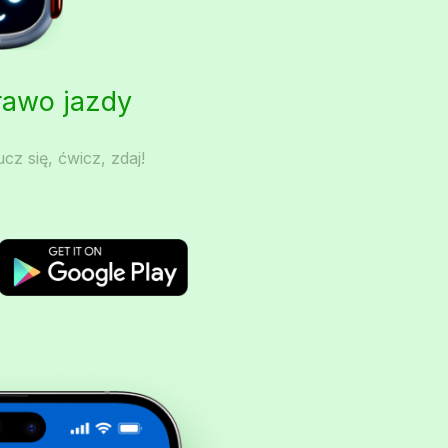
Prawo jazdy
cz się, ćwicz, zdaj!