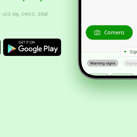
 ucz się, ćwicz, zdaj!