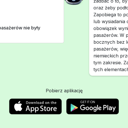
zadbać o to, by
oraz żeby podło
Zapobiega to po
lub wysiadania 
pasażerów nie były
obowiązek wynik
pasażerów. W p
bocznych bez l
pasażerów, wię
niemieckich prz
tym zakresie. 
tych elementac
Pobierz aplikację