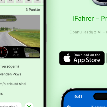
iFahrer – 
Opanuj jazdę z AI – u