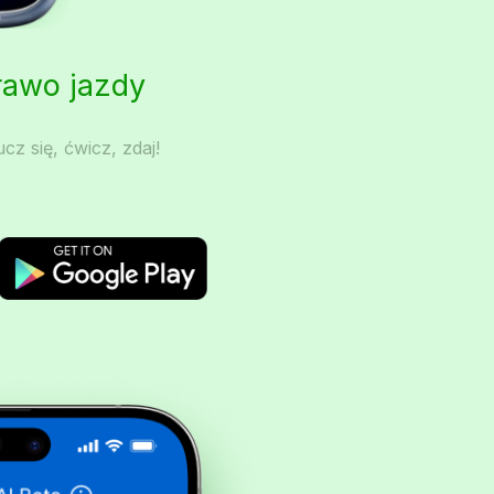
Prawo jazdy
cz się, ćwicz, zdaj!