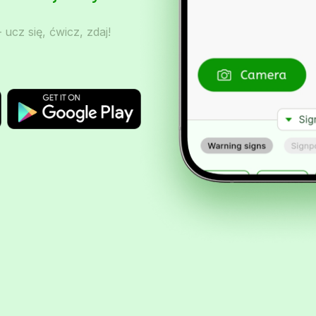
 ucz się, ćwicz, zdaj!