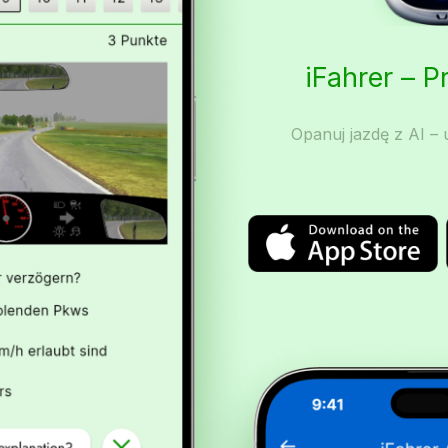
iFahrer – 
Opanuj jazdę z AI – u