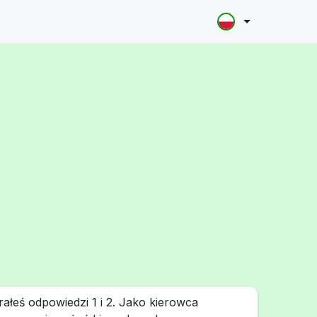
łeś odpowiedzi 1 i 2. Jako kierowca