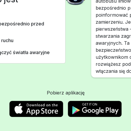
autobusu linio
bezpośrednio p
poinformować p
zamierzeniu. J
 bezpośrednio przed
pierwszeństwa –
stwarzania zagro
 ruchu
awaryjnych. Ta
bezpieczeństwo
ączyć światła awaryjne
użytkownikom dro
rozwiążesz pod
włączania się d
Pobierz aplikację