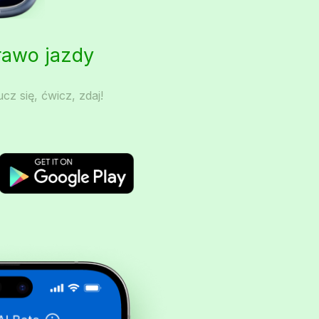
Prawo jazdy
cz się, ćwicz, zdaj!