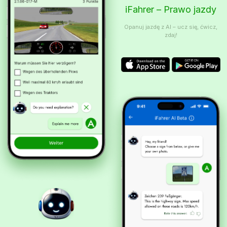
iFahrer – Prawo jazdy
Opanuj jazdę z AI – ucz się, ćwicz,
zdaj!