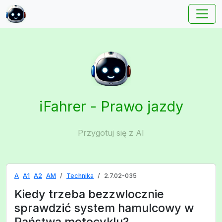
iFahrer - Prawo jazdy
Przygotuj się z AI
A
A1
A2
AM
Technika
2.7.02-035
Kiedy trzeba bezzwlocznie
sprawdzić system hamulcowy w
Państwa motocyklu?