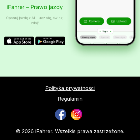
iFahrer – Prawo jazdy
Opanuj jazdę z AI – ucz się, ćwicz,
zdaj!
Polityka prywatności
Regulamin
© 2026 iFahrer. Wszelkie prawa zastrzeżone.