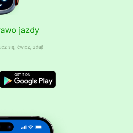
Prawo jazdy
cz się, ćwicz, zdaj!