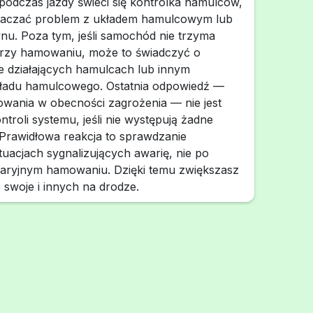
podczas jazdy świeci się kontrolka hamulców,
naczać problem z układem hamulcowym lub
ynu. Poza tym, jeśli samochód nie trzyma
przy hamowaniu, może to świadczyć o
e działających hamulcach lub innym
ładu hamulcowego. Ostatnia odpowiedź —
wania w obecności zagrożenia — nie jest
roli systemu, jeśli nie występują żadne
 Prawidłowa reakcja to sprawdzanie
uacjach sygnalizujących awarię, nie po
ryjnym hamowaniu. Dzięki temu zwiększasz
swoje i innych na drodze.