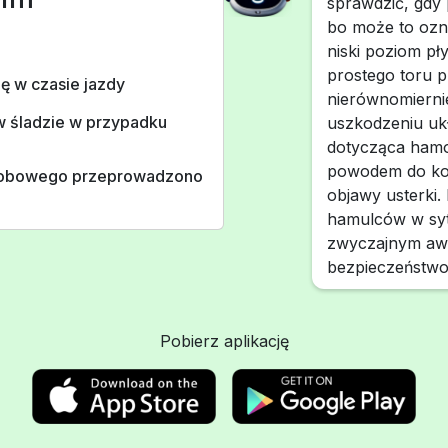
sprawdzić, gdy 
bo może to oz
niski poziom pł
prostego toru 
ę w czasie jazdy
nierównomierni
w śladzie w przypadku
uszkodzeniu uk
dotycząca hamo
powodem do kont
sobowego przeprowadzono
objawy usterki.
hamulców w syt
zwyczajnym awa
bezpieczeństwo 
Pobierz aplikację