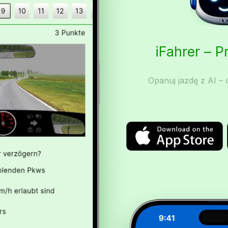
iFahrer – 
Opanuj jazdę z AI – u