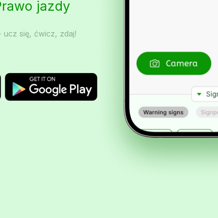
Prawo jazdy
 ucz się, ćwicz, zdaj!