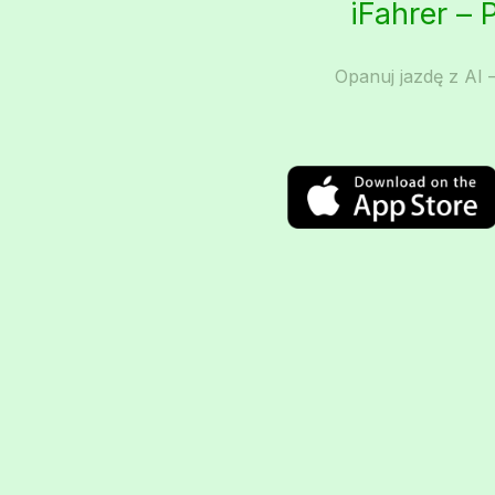
iFahrer – 
Opanuj jazdę z AI –