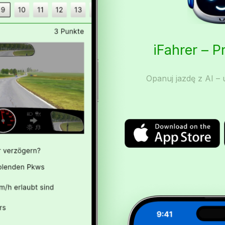
iFahrer – 
Opanuj jazdę z AI – u