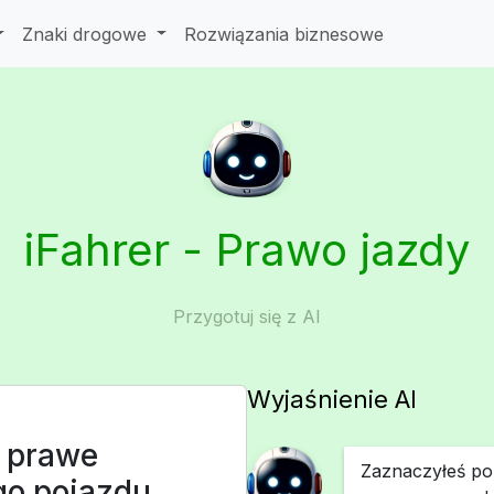
Znaki drogowe
Rozwiązania biznesowe
iFahrer - Prawo jazdy
Przygotuj się z AI
Wyjaśnienie AI
 prawe
Zaznaczyłeś pop
go pojazdu