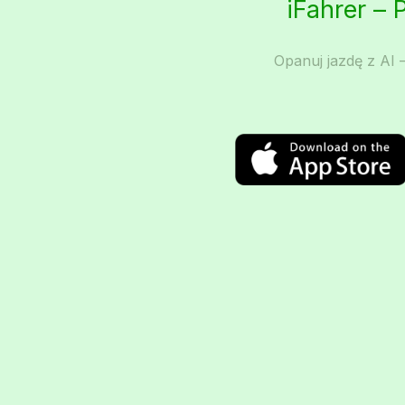
iFahrer – 
Opanuj jazdę z AI –