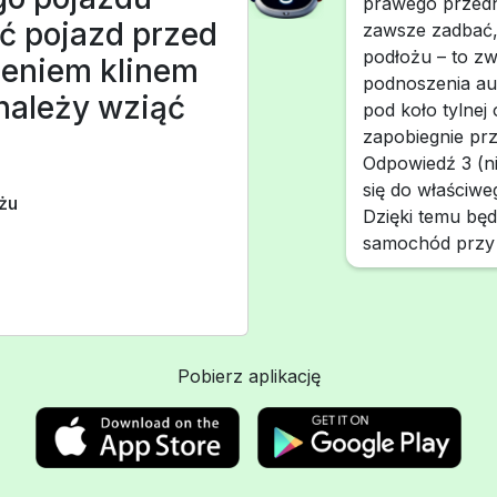
prawego przedn
ć pojazd przed
zawsze zadbać,
podłożu – to zw
eniem klinem
podnoszenia aut
należy wziąć
pod koło tylnej 
zapobiegnie pr
Odpowiedź 3 (ni
się do właściwe
żu
Dzięki temu będ
samochód przy 
Pobierz aplikację