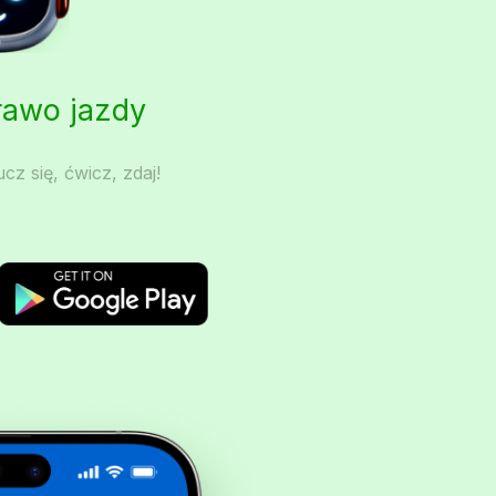
Prawo jazdy
cz się, ćwicz, zdaj!