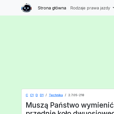
Strona główna
Rodzaje prawa jazdy
C
C1
D
D1
Technika
2.7.05-218
Muszą Państwo wymienić
przednie koło dwuosiowe