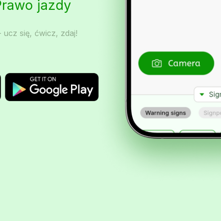
Prawo jazdy
 ucz się, ćwicz, zdaj!