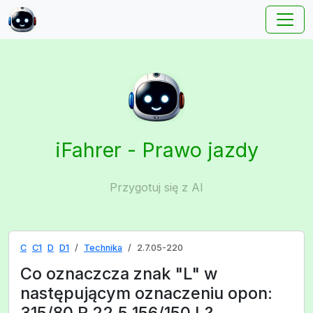
iFahrer - Prawo jazdy
Przygotuj się z AI
C
C1
D
D1
Technika
2.7.05-220
Co oznaczcza znak "L" w
następującym oznaczeniu opon:
315/80 R 22.5 156/150 L?