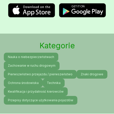
Kategorie
Nauka o niebezpieczeństwach
Zachowanie w ruchu drogowym
Pierwszeństwo przejazdu / pierwszeństwo
Znaki drogowe
Ochrona środowiska
Technika
Kwalifikacja i przydatność kierowców
Przepisy dotyczące użytkowania pojazdów