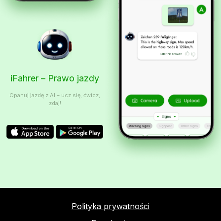
iFahrer – Prawo jazdy
Opanuj jazdę z AI – ucz się, ćwicz,
zdaj!
Polityka prywatności