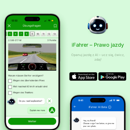
iFahrer – Prawo jazdy
Opanuj jazdę z AI – ucz się, ćwicz,
zdaj!