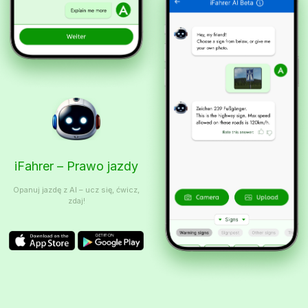
iFahrer – Prawo jazdy
Opanuj jazdę z AI – ucz się, ćwicz,
zdaj!