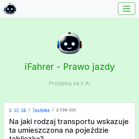
iFahrer - Prawo jazdy
Przygotuj się z AI
C
C1
CE
Technika
2.7.09-231
Na jaki rodzaj transportu wskazuje
ta umieszczona na pojeździe
tabliczka?