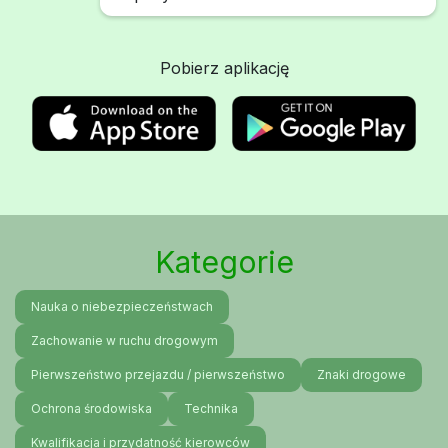
Pobierz aplikację
Kategorie
Nauka o niebezpieczeństwach
Zachowanie w ruchu drogowym
Pierwszeństwo przejazdu / pierwszeństwo
Znaki drogowe
Ochrona środowiska
Technika
Kwalifikacja i przydatność kierowców