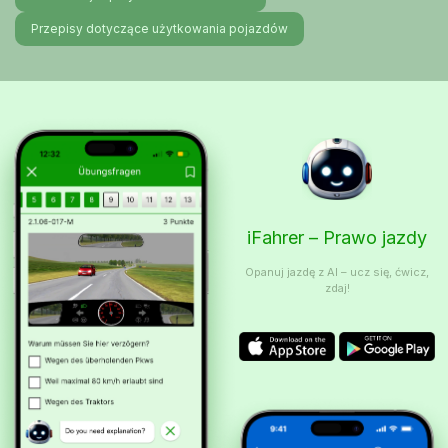
Przepisy dotyczące użytkowania pojazdów
iFahrer – Prawo jazdy
Opanuj jazdę z AI – ucz się, ćwicz,
zdaj!