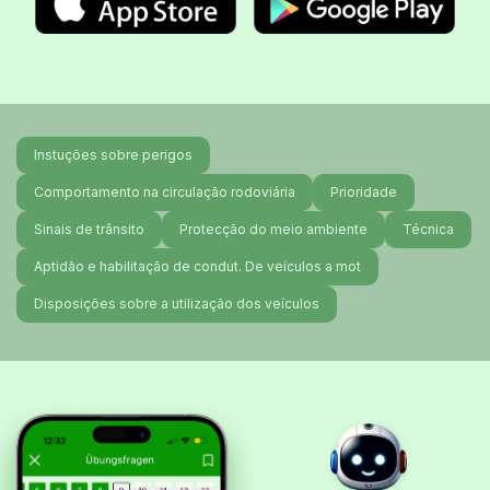
Instuções sobre perigos
Comportamento na circulação rodoviária
Prioridade
Sinais de trânsito
Protecção do meio ambiente
Técnica
Aptidão e habilitação de condut. De veículos a mot
Disposições sobre a utilização dos veículos