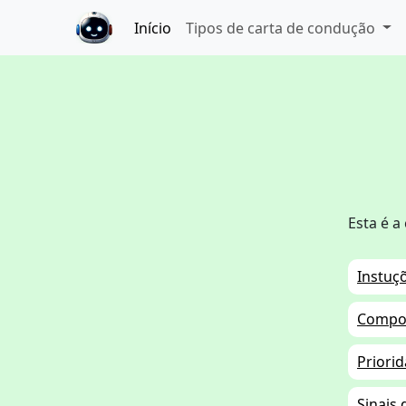
Início
Tipos de carta de condução
Esta é a
Instuç
Compor
Priori
Sinais 