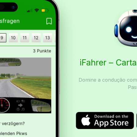
iFahrer – Car
Domine a condução com I
Pas