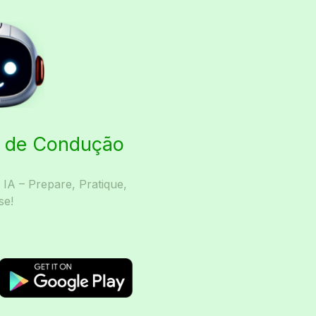
ta de Condução
A – Prepare, Pratique,
se!