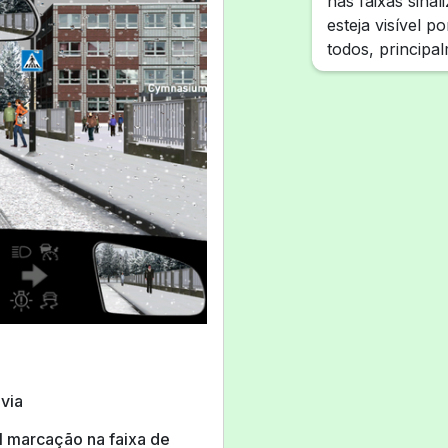
nas faixas sin
esteja visível 
todos, principa
 via
l marcação na faixa de