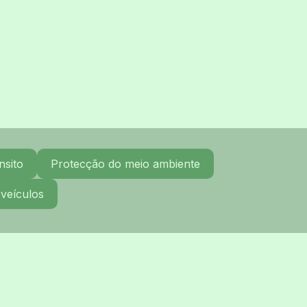
nsito
Protecção do meio ambiente
 veículos