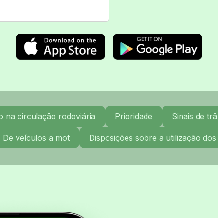
na circulação rodoviária
Prioridade
Sinais de trâ
. De veículos a mot
Disposições sobre a utilização dos