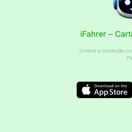
iFahrer – Car
Domine a condução com
Pa