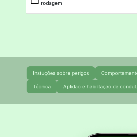
rodagem
Instuções sobre perigos
Comportamento 
Técnica
Aptidão e habilitação de condut