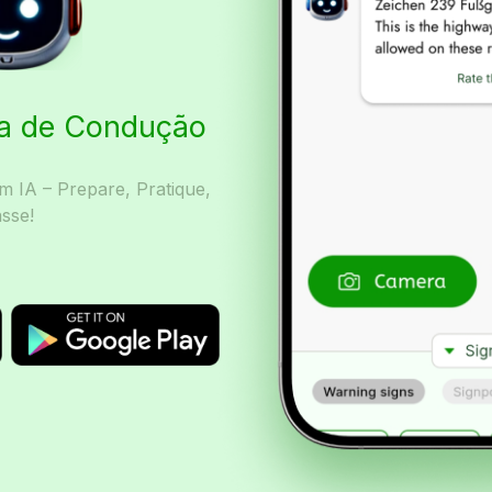
ta de Condução
 IA – Prepare, Pratique,
sse!