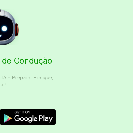
ta de Condução
A – Prepare, Pratique,
se!