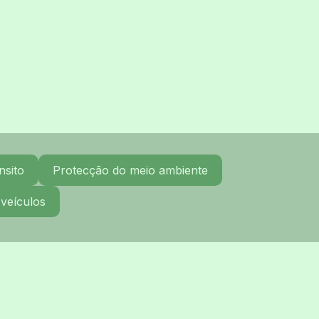
nsito
Protecção do meio ambiente
 veículos