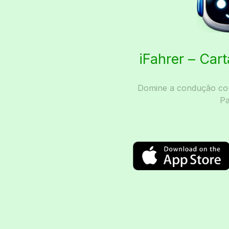
iFahrer – Car
Domine a condução com
Pa