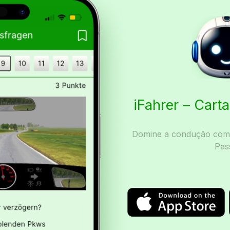
iFahrer – Car
Domine a condução com I
Pas