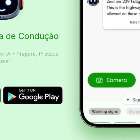
ta de Condução
 IA – Prepare, Pratique,
sse!