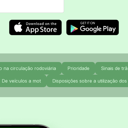
na circulação rodoviária
Prioridade
Sinais de trâ
. De veículos a mot
Disposições sobre a utilização dos