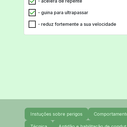
- acelera de repente
- guina para ultrapassar
- reduz fortemente a sua velocidade
Instuções sobre perigos
Comportamento 
Técnica
Aptidão e habilitação de condut