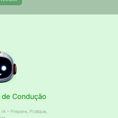
ta de Condução
A – Prepare, Pratique,
se!