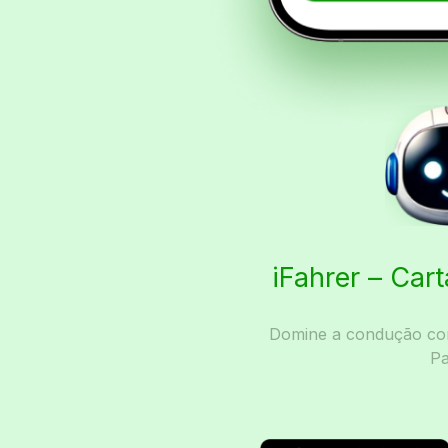
iFahrer – Car
Domine a condução com
Pa