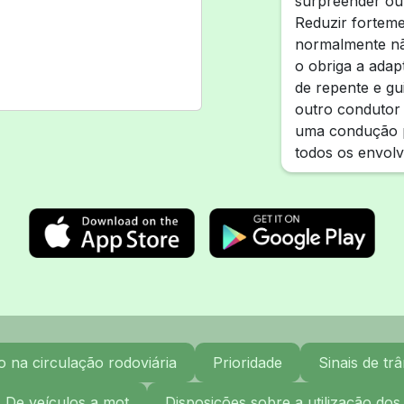
surpreender ou 
Reduzir forteme
normalmente nã
o obriga a adap
de repente e g
outro condutor 
uma condução p
todos os envolv
na circulação rodoviária
Prioridade
Sinais de trâ
. De veículos a mot
Disposições sobre a utilização dos