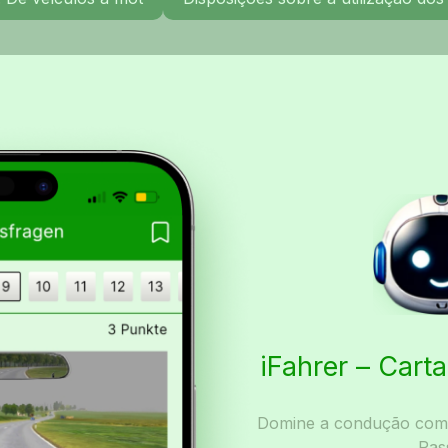
iFahrer – Car
Domine a condução com I
Pas