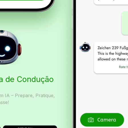
ta de Condução
 IA – Prepare, Pratique,
sse!