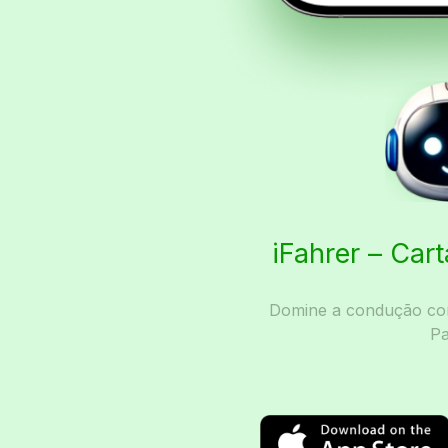
iFahrer – Car
Domine a condução com
Pa