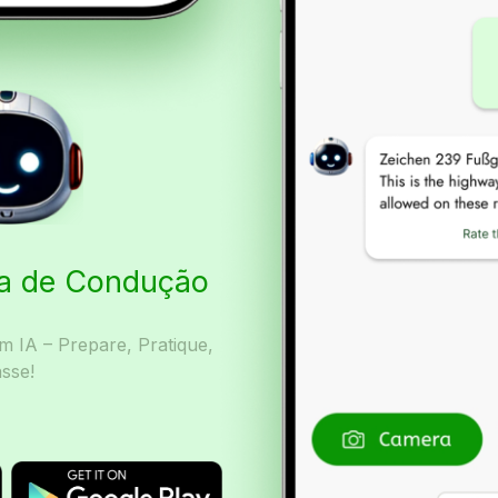
ta de Condução
 IA – Prepare, Pratique,
sse!