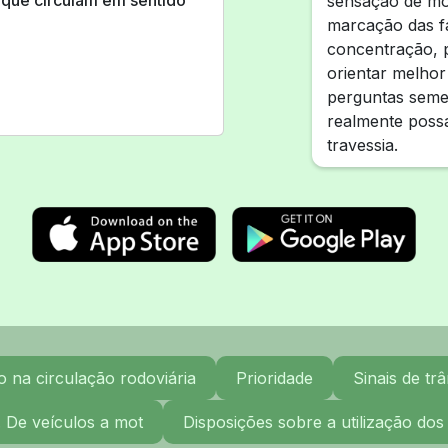
 que circulam em sentido
sensação de mo
marcação das f
concentração, p
orientar melhor
perguntas seme
realmente possa
travessia.
na circulação rodoviária
Prioridade
Sinais de trâ
. De veículos a mot
Disposições sobre a utilização dos