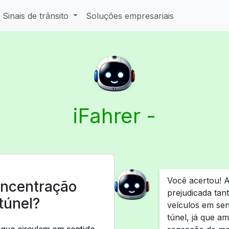
Sinais de trânsito
Soluções empresariais
iFahrer -
Você acertou! A
oncentração
prejudicada ta
túnel?
veículos em sen
túnel, já que a