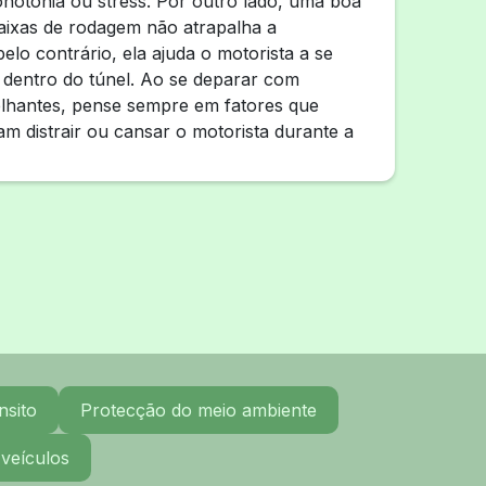
notonia ou stress. Por outro lado, uma boa
aixas de rodagem não atrapalha a
elo contrário, ela ajuda o motorista a se
 dentro do túnel. Ao se deparar com
lhantes, pense sempre em fatores que
m distrair ou cansar o motorista durante a
nsito
Protecção do meio ambiente
 veículos