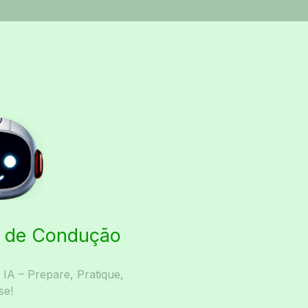
ta de Condução
A – Prepare, Pratique,
se!