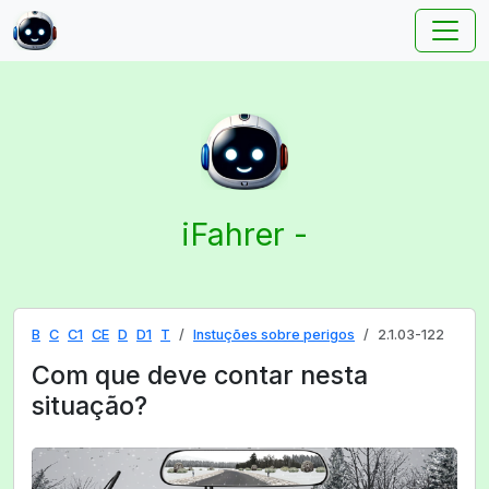
iFahrer -
B
C
C1
CE
D
D1
T
Instuções sobre perigos
2.1.03-122
Com que deve contar nesta
situação?