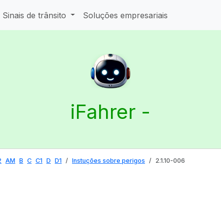
Sinais de trânsito
Soluções empresariais
iFahrer -
2
AM
B
C
C1
D
D1
Instuções sobre perigos
2.1.10-006