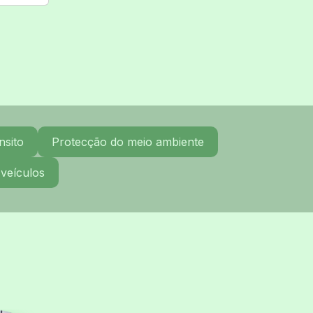
nsito
Protecção do meio ambiente
 veículos