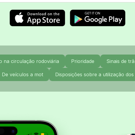
na circulação rodoviária
Prioridade
Sinais de trâ
. De veículos a mot
Disposições sobre a utilização dos