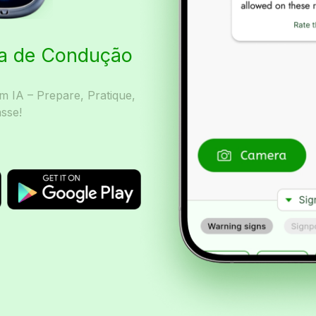
ta de Condução
 IA – Prepare, Pratique,
sse!