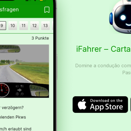
iFahrer – Car
Domine a condução com I
Pas