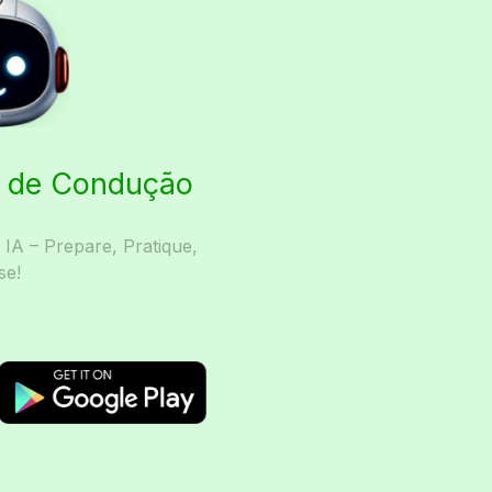
ta de Condução
A – Prepare, Pratique,
se!