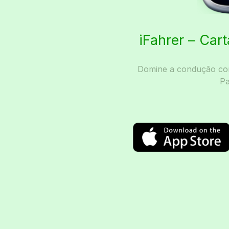
iFahrer – Car
Domine a condução com
Pa