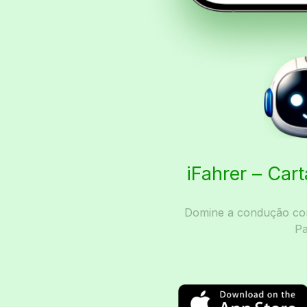
iFahrer – Car
Domine a condução com
Pa