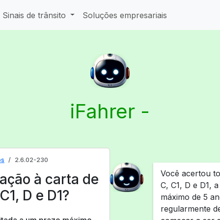
Sinais de trânsito
Soluções empresariais
iFahrer -
os
2.6.02-230
Você acertou to
ação à carta de
C, C1, D e D1, 
C1, D e D1?
máximo de 5 ano
regularmente d