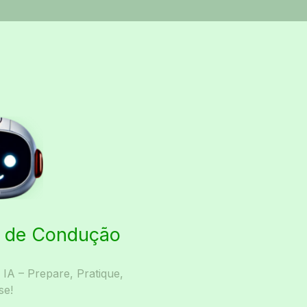
ta de Condução
A – Prepare, Pratique,
se!