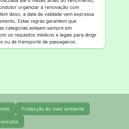
olicitada até 6 meses antes do vencimento,
condutor organizar a renovação com
lém disso, a data de validade vem expressa
umento. Estas regras garantem que
as categorias estejam sempre em
m os requisitos médicos e legais para dirigir
s ou de transporte de passageiros.
nsito
Protecção do meio ambiente
 veículos