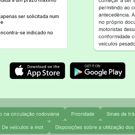
mitada a um prazo máximo
começar a ser s
permitindo ao 
antecedência. A
apenas ser solicitada num
de
no próprio doc
motoristas dess
encontra-se indicado no
conformidade co
veículos pesado
na circulação rodoviária
Prioridade
Sinais de trâ
. De veículos a mot
Disposições sobre a utilização dos