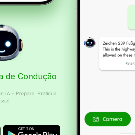
ta de Condução
 IA – Prepare, Pratique,
sse!