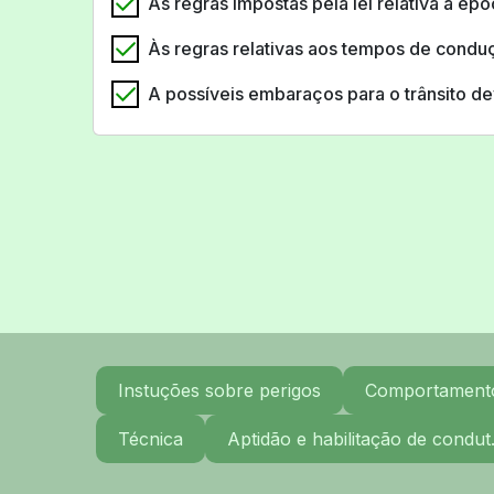
Às regras impostas pela lei relativa à ép
Às regras relativas aos tempos de cond
A possíveis embaraços para o trânsito de
Instuções sobre perigos
Comportamento 
Técnica
Aptidão e habilitação de condut