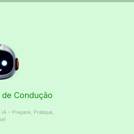
ta de Condução
A – Prepare, Pratique,
se!