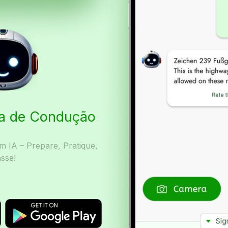
ta de Condução
 IA – Prepare, Pratique,
sse!