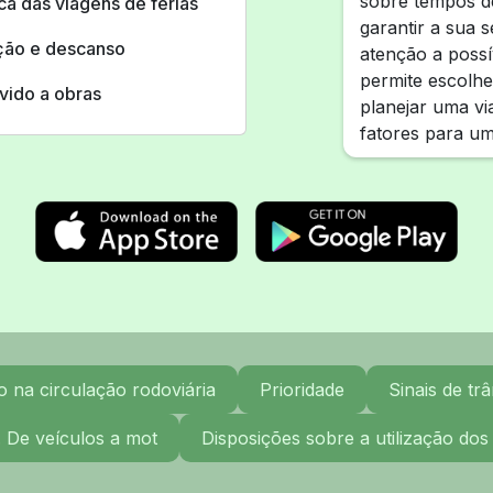
sobre tempos d
oca das viagens de férias
garantir a sua 
ução e descanso
atenção a possí
permite escolher
vido a obras
planejar uma vi
fatores para um
na circulação rodoviária
Prioridade
Sinais de trâ
. De veículos a mot
Disposições sobre a utilização dos