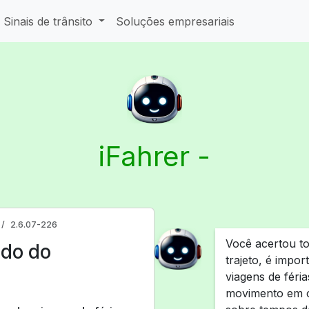
Sinais de trânsito
Soluções empresariais
iFahrer -
2.6.07-226
Você acertou t
ndo do
trajeto, é impo
viagens de féri
movimento em c