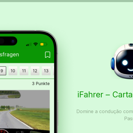
iFahrer – Car
Domine a condução com I
Pas