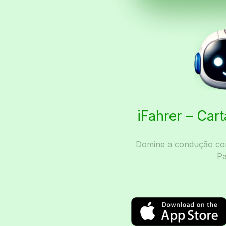
iFahrer – Car
Domine a condução com
Pa