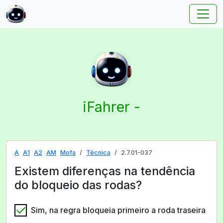
iFahrer -
A
A1
A2
AM
Mofa
Técnica
2.7.01-037
Existem diferenças na tendência
do bloqueio das rodas?
Sim, na regra bloqueia primeiro a roda traseira