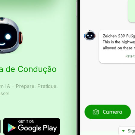
ta de Condução
 IA – Prepare, Pratique,
sse!