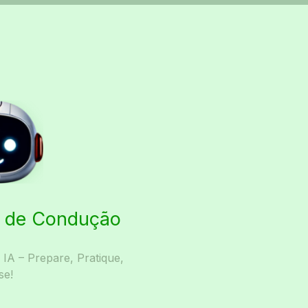
ta de Condução
A – Prepare, Pratique,
se!