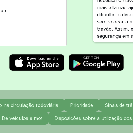
necessário tra
mais alta não a
mão
dificultar a des
são colocar a m
travão. Assim, 
segurança em s
na circulação rodoviária
Prioridade
Sinais de trâ
. De veículos a mot
Disposições sobre a utilização dos