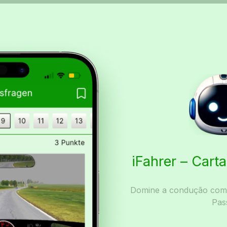
iFahrer – Car
Domine a condução com I
Pas