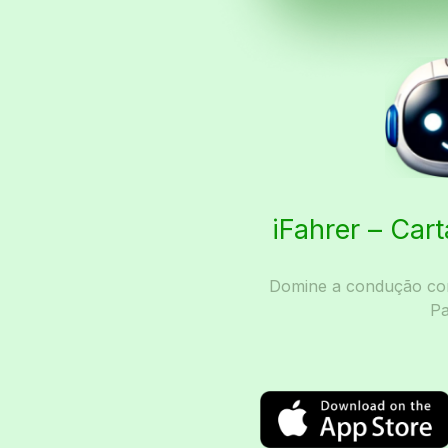
iFahrer – Car
Domine a condução com
Pa