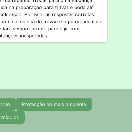
var de repente. Trocar para uma mudança
juda na preparação para travar e pode até
aceleração. Por isso, as respostas corretas
ão na alavanca do travão e o pé no pedal do
estará sempre pronto para agir com
ituações inesperadas.
nsito
Protecção do meio ambiente
 veículos