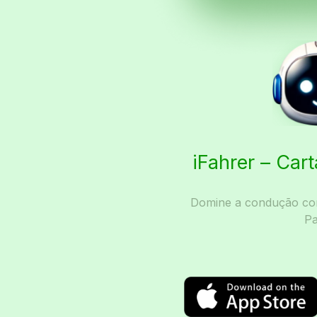
iFahrer – Car
Domine a condução com
Pa