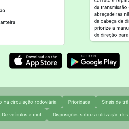
correto é repar
de transmissão 
ção
abraçadeiras n
da cabeça de d
ianteira
priorize a man
de direção para
na circulação rodoviária
Prioridade
Sinais de trâ
. De veículos a mot
Disposições sobre a utilização dos