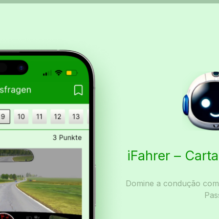
iFahrer – Car
Domine a condução com I
Pas