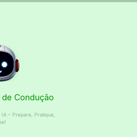
ta de Condução
A – Prepare, Pratique,
se!