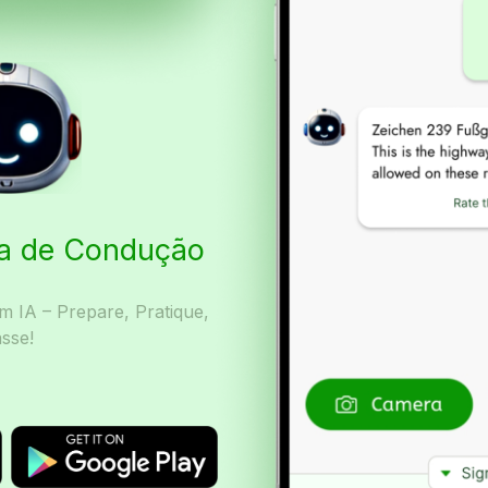
ta de Condução
 IA – Prepare, Pratique,
sse!