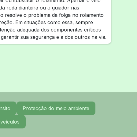
ar ou substituir o rolamento. Apertar o veio
da roda dianteira ou o guiador nas
ão resolve o problema da folga no rolamento
ireção. Em situações como essa, sempre
utenção adequada dos componentes críticos
 garantir sua segurança e a dos outros na via.
nsito
Protecção do meio ambiente
 veículos