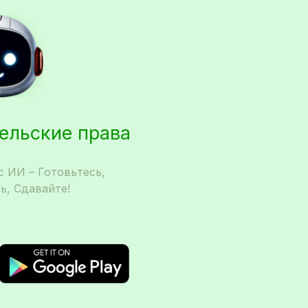
тельские права
 ИИ – Готовьтесь,
ь, Сдавайте!