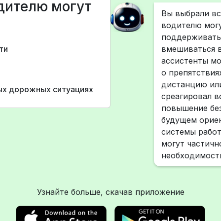
дителю могут
Вы выбрали в
водителю могу
поддерживать
ти
вмешиваться в
ассистенты м
о препятствия
дистанцию или
ных дорожных ситуациях
среагировал в
повышение без
будущем ориен
системы работ
могут частичн
необходимост
Узнайте больше, скачав приложение