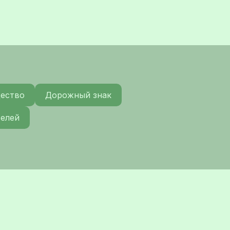
щество
Дорожный знак
телей