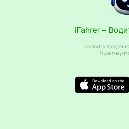
iFahrer – Вод
Освойте вождение
Практикуйте