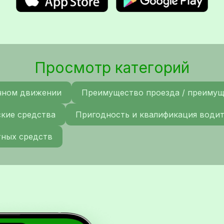
Просмотр категорий
чном движении
Преимущество проезда / преиму
ские средства
Пригодность и квалификация води
тных средств