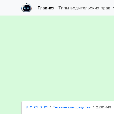
Главная
Типы водительских прав
B
C
C1
D
D1
Технические средства
2.7.01-149