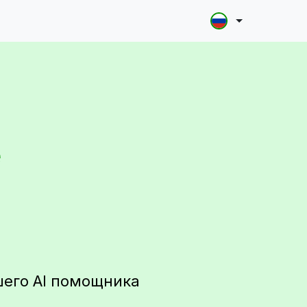
е
шего AI помощника