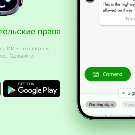
ительские права
 с ИИ – Готовьтесь,
сь, Сдавайте!