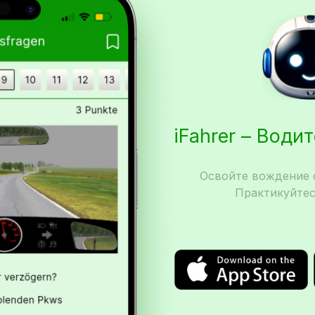
iFahrer – Води
Освойте вождение с
Практикуйтес