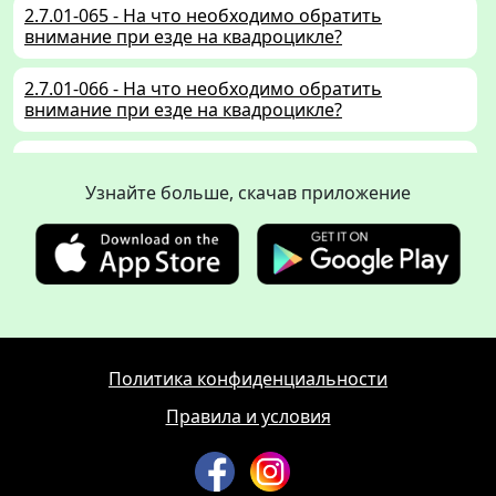
2.7.01-065 - На что необходимо обратить
внимание при езде на квадроцикле?
2.7.01-066 - На что необходимо обратить
внимание при езде на квадроцикле?
2.7.01-067 - Вы управляете двухколёсным
мототранспортным средством с механической
Узнайте больше, скачав приложение
коробкой передач. Что Вы должны делать, чтобы
быть готовым затормозить?
2.7.01-068 - Вы хотите использовать чемоданы
или сумки-багажники, прикреплённые на боках
мопеда. На что следует обратить особенное
внимание?
Политика конфиденциальности
2.7.01-069 - Ваш мотоцикл оборудован системой
контроля тягового усилия (TCS). Каково
Правила и условия
назначение этой системы?
2.7.01-070 - Вы движетесь по кривой, радиус