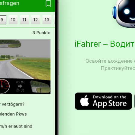
iFahrer – Води
Освойте вождение с
Практикуйтес