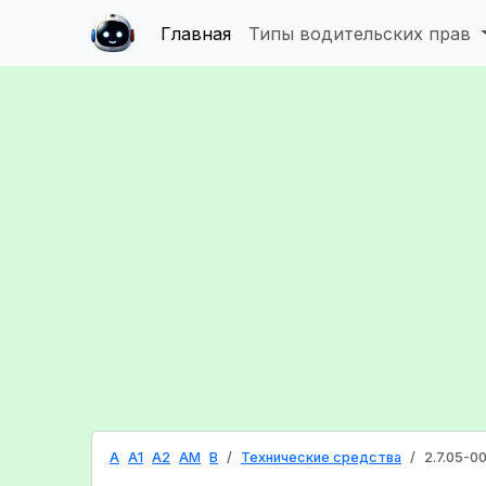
Главная
Типы водительских прав
A
A1
A2
AM
B
Технические средства
2.7.05-0