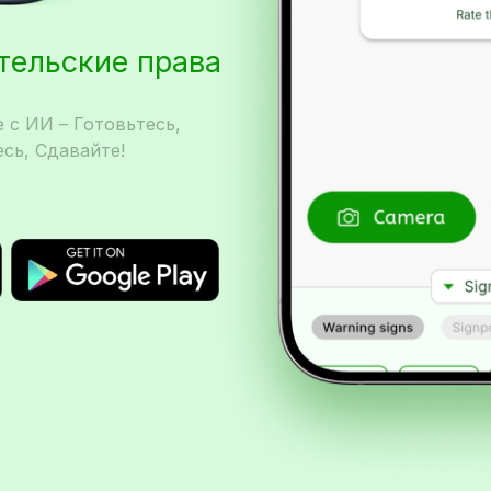
ительские права
 с ИИ – Готовьтесь,
сь, Сдавайте!