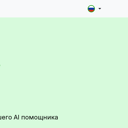
е
шего AI помощника