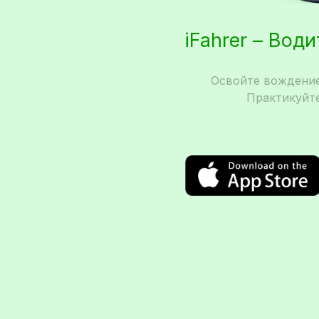
iFahrer – Вод
Освойте вождение
Практикуйте