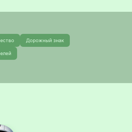
щество
Дорожный знак
телей