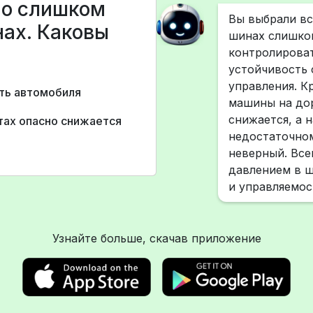
вно слишком
Вы выбрали вс
ах. Каковы
шинах слишком
контролироват
устойчивость 
управления. К
ть автомобиля
машины на дор
снижается, а 
тах опасно снижается
недостаточном
неверный. Все
давлением в ш
и управляемос
Узнайте больше, скачав приложение