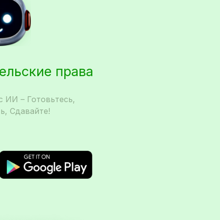
тельские права
 ИИ – Готовьтесь,
ь, Сдавайте!