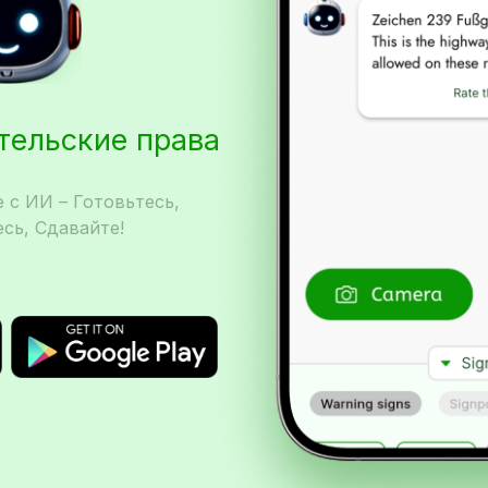
ительские права
 с ИИ – Готовьтесь,
сь, Сдавайте!