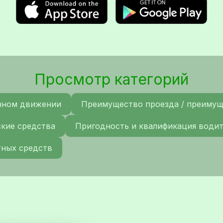
Просмотр категорий
чном движении
Преимущество проезда / преиму
ские средства
Пригодность и квалификация води
тных средств