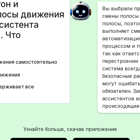
он и
Вы выбрали пр
лосы движения
смены полосы
систента
полосы, поэто
выполняет сме
. Что
автоматизацию
процессом и п
так как ответ
перестроении 
жения самостоятельно
система всегд
движения
безопасные ра
могут ошибать
ерживает все
обязателен. З
ассистентов в
происходящее 
Узнайте больше, скачав приложение