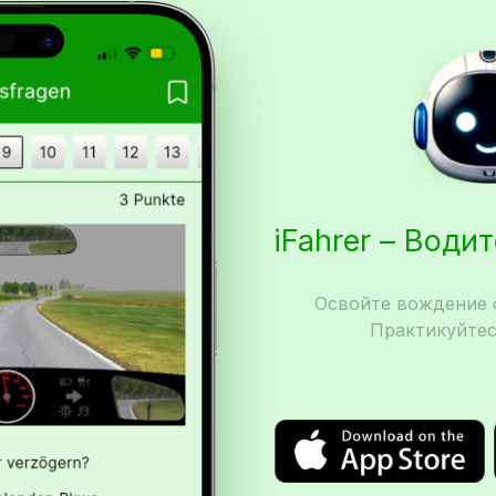
iFahrer – Води
Освойте вождение с
Практикуйтес