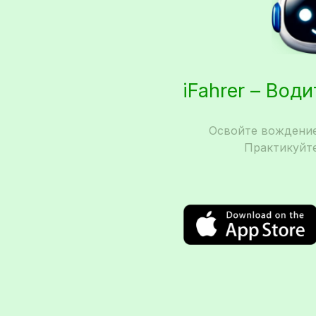
iFahrer – Вод
Освойте вождение
Практикуйте