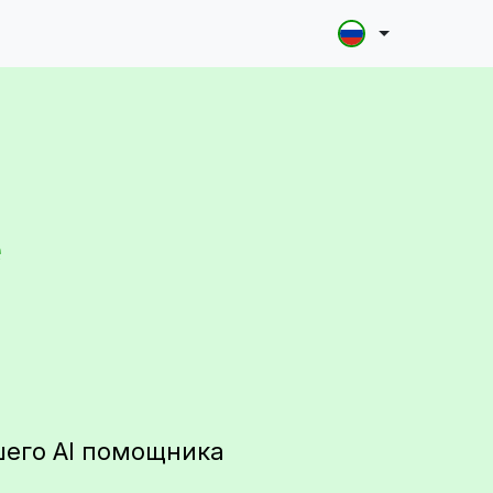
е
шего AI помощника