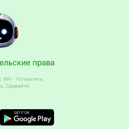
тельские права
 ИИ – Готовьтесь,
ь, Сдавайте!