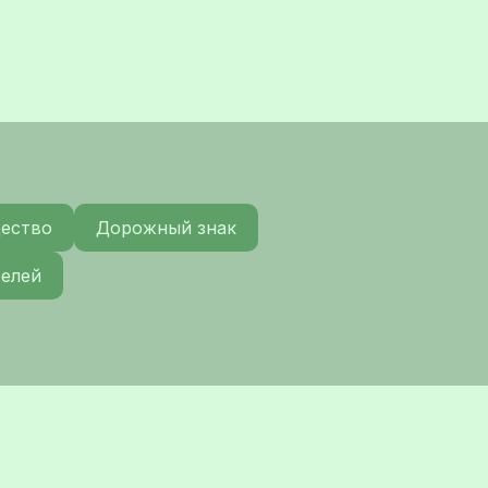
щество
Дорожный знак
телей