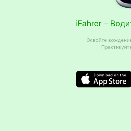
iFahrer – Вод
Освойте вождение
Практикуйте