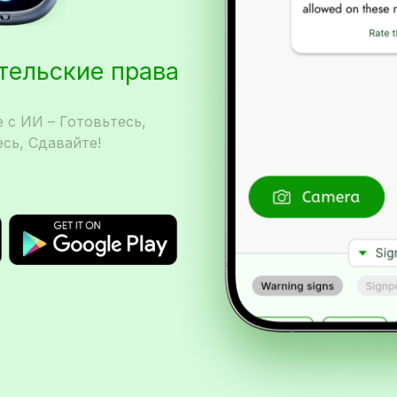
ительские права
 с ИИ – Готовьтесь,
сь, Сдавайте!