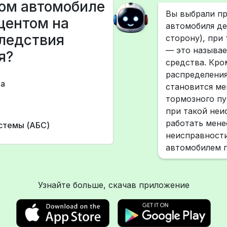
вом автомобиле
Вы выбрали пр
центом на
автомобиля де
следствия
сторону), при
— это называе
я?
средства. Кро
распределени
ва
становится ме
тормозного пу
при такой неи
работать мене
стемы (АБС)
неисправности
автомобилем 
Узнайте больше, скачав приложение