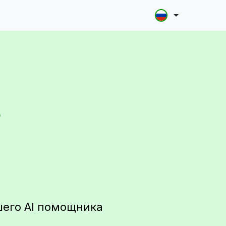
е
шего AI помощника