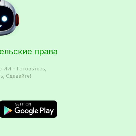
тельские права
 ИИ – Готовьтесь,
ь, Сдавайте!