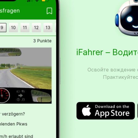
iFahrer – Води
Освойте вождение с
Практикуйтес