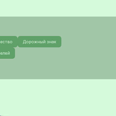
щество
Дорожный знак
телей