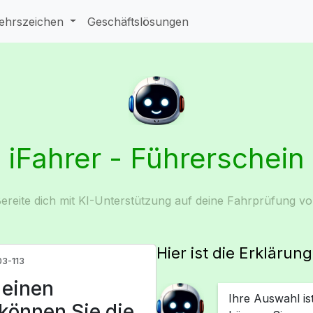
ehrszeichen
Geschäftslösungen
iFahrer - Führerschein
ereite dich mit KI-Unterstützung auf deine Fahrprüfung vo
Hier ist die Erklärun
03-113
 einen
Ihre Auswahl ist
können Sie die