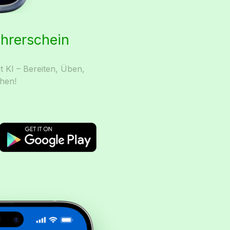
ührerschein
t KI – Bereiten, Üben,
hen!