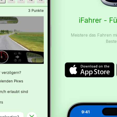
iFahrer - F
Meistere das Fahren mi
Beste