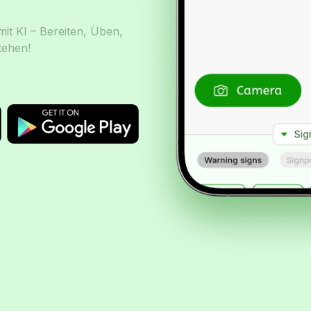
it KI – Bereiten, Üben,
tehen!