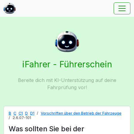
iFahrer - Führerschein
Bereite dich mit KI-Unterstützung auf deine
Fahrprüfung vor!
B
C
C1
D
D1
Vorschriften über den Betrieb der Fahrzeuge
2.6.07-101
Was sollten Sie bei der