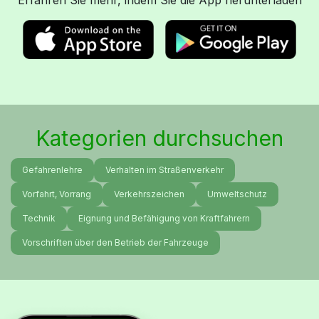
Erfahren Sie mehr, indem Sie die App herunterladen
Kategorien durchsuchen
Gefahrenlehre
Verhalten im Straßenverkehr
Vorfahrt, Vorrang
Verkehrszeichen
Umweltschutz
Technik
Eignung und Befähigung von Kraftfahrern
Vorschriften über den Betrieb der Fahrzeuge