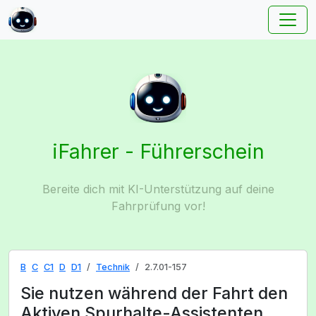
iFahrer - Führerschein
Bereite dich mit KI-Unterstützung auf deine
Fahrprüfung vor!
B
C
C1
D
D1
Technik
2.7.01-157
Sie nutzen während der Fahrt den
Aktiven Spurhalte-Assistenten.