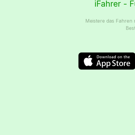
iFahrer - 
Meistere das Fahren m
Bes