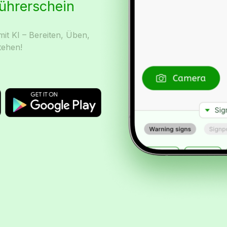
Führerschein
it KI – Bereiten, Üben,
tehen!