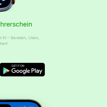
ührerschein
t KI – Bereiten, Üben,
hen!