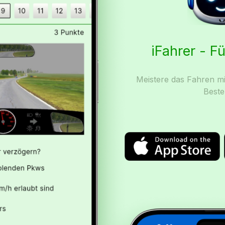
iFahrer - F
Meistere das Fahren mi
Beste