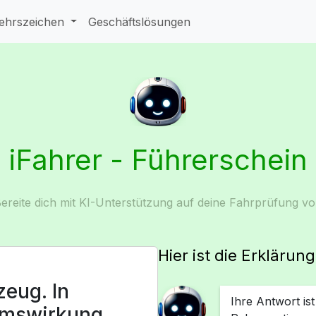
ehrszeichen
Geschäftslösungen
iFahrer - Führerschein
ereite dich mit KI-Unterstützung auf deine Fahrprüfung vo
Hier ist die Erklärun
zeug. In
Ihre Antwort is
remswirkung