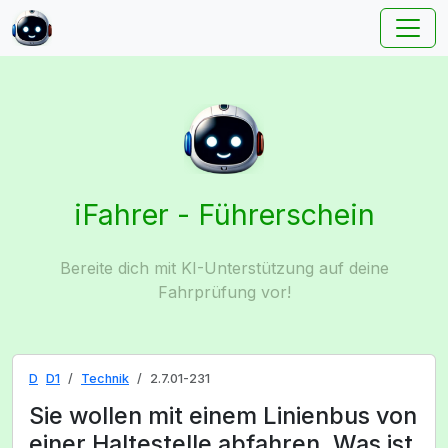
iFahrer - Führerschein
Bereite dich mit KI-Unterstützung auf deine
Fahrprüfung vor!
D
D1
Technik
2.7.01-231
Sie wollen mit einem Linienbus von
einer Haltestelle abfahren. Was ist