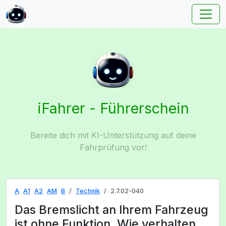
iFahrer - Führerschein
Bereite dich mit KI-Unterstützung auf deine
Fahrprüfung vor!
A
A1
A2
AM
B
Technik
2.7.02-040
Das Bremslicht an Ihrem Fahrzeug
ist ohne Funktion. Wie verhalten