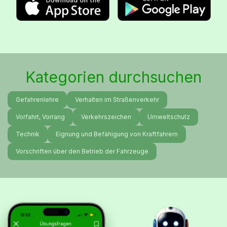
Kategorien durchsuchen
Gefahrenlehre
Verhalten im Straßenverkehr
Vorfahrt, Vorrang
Verkehrszeichen
Umweltschutz
Technik
Eignung und Befähigung von Kraftfahrern
Vorschriften über den Betrieb der Fahrzeuge