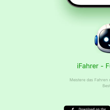
iFahrer - 
Meistere das Fahren m
Bes