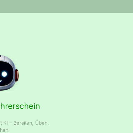
ührerschein
t KI – Bereiten, Üben,
hen!