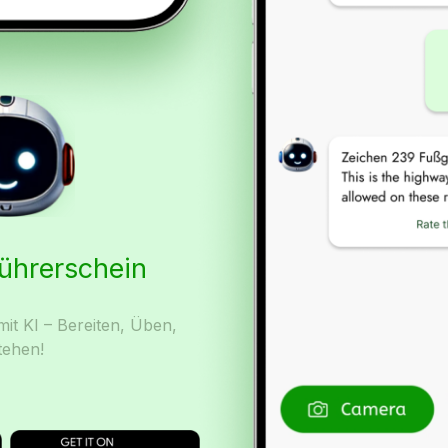
Führerschein
it KI – Bereiten, Üben,
tehen!