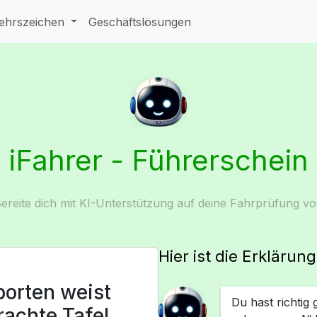
ehrszeichen
Geschäftslösungen
iFahrer - Führerschein
ereite dich mit KI-Unterstützung auf deine Fahrprüfung vo
Hier ist die Erklärun
porten weist
Du hast richtig
achte Tafel