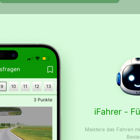
iFahrer - F
Meistere das Fahren mi
Beste